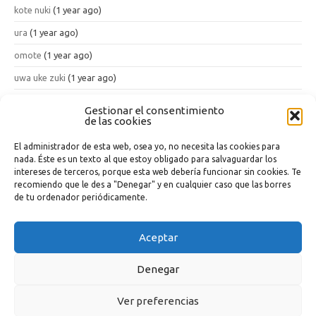
kote nuki
(1 year ago)
ura
(1 year ago)
omote
(1 year ago)
uwa uke zuki
(1 year ago)
han tenshin geri
(1 year ago)
Gestionar el consentimiento
de las cookies
kon ten ichi
(1 year ago)
El administrador de esta web, osea yo, no necesita las cookies para
nada. Éste es un texto al que estoy obligado para salvaguardar los
Sobre esta wiki
intereses de terceros, porque esta web debería funcionar sin cookies. Te
recomiendo que le des a "Denegar" y en cualquier caso que las borres
Qué es esto
de tu ordenador periódicamente.
Preguntas y Respuestas (FAQ)
Aceptar
Etiquetas
Denegar
Copyleft 2024
rrubio
Ver preferencias