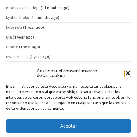
modales en el dojo
(11 months ago)
kyakka shoko
(11 months ago)
kote nuki
(1 year ago)
ura
(1 year ago)
omote
(1 year ago)
uwa uke zuki
(1 year ago)
han tenshin geri
(1 year ago)
Gestionar el consentimiento
de las cookies
kon ten ichi
(1 year ago)
El administrador de esta web, osea yo, no necesita las cookies para
nada. Éste es un texto al que estoy obligado para salvaguardar los
Sobre esta wiki
intereses de terceros, porque esta web debería funcionar sin cookies. Te
recomiendo que le des a "Denegar" y en cualquier caso que las borres
Qué es esto
de tu ordenador periódicamente.
Preguntas y Respuestas (FAQ)
Aceptar
Etiquetas