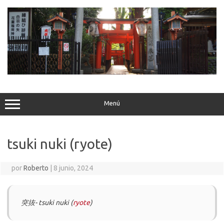
Saltar
al
contenido
Menú
tsuki nuki (ryote)
por
Roberto
|
8 junio, 2024
突抜- tsuki nuki (
ryote
)