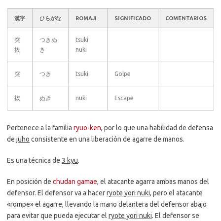
漢字
ひらがな
ROMAJI
SIGNIFICADO
COMENTARIOS
突
つきぬ
tsuki
抜
き
nuki
突
つき
tsuki
Golpe
抜
ぬき
nuki
Escape
Pertenece a la familia
ryuo-ken
, por lo que una habilidad de defensa
de
juho
consistente en una liberación de agarre de manos.
Es una técnica de
3 kyu
.
En posición de
chudan gamae
, el atacante agarra ambas manos del
defensor. El defensor va a hacer
ryote yori nuki
, pero el atacante
«rompe» el agarre, llevando la mano delantera del defensor abajo
para evitar que pueda ejecutar el
ryote yori nuki
. El defensor se