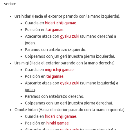
serían:
Ura hidari (Hacia el exterior parando con la mano izquierda).
Guardia en
hidari
ichiji gamae
.
Posición en
tai gamae
.
Atacante ataca con
gyaku zuki
(su mano derecha) a
jodan
.
Paramos con antebrazo izquierdo.
Golpeamos con jun geri (nuestra pierna izquierda).
Ura migi (Hacia el exterior parando con la mano derecha).
Guardia en
migi
ichiji gamae
.
Posición en
tai gamae
.
Atacante ataca con
gyaku zuki
(su mano izquierda) a
jodan
.
Paramos con antebrazo derecho.
Golpeamos con jun geri (nuestra pierna derecha).
Omote hidari (Hacia el interior parando con la mano izquierda).
Guardia en
hidari
ichiji gamae
.
Posición en
hiraki gamae
.
Atacante ataca con
gyaku zuki
(su mano derecha) a