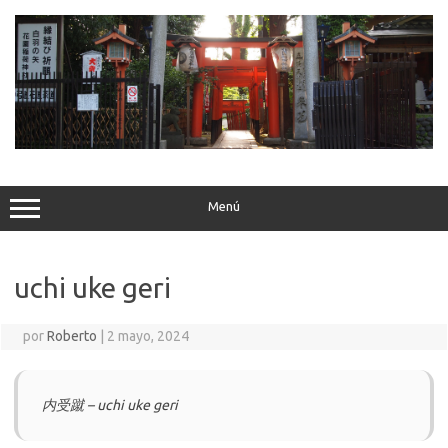
Saltar
al
contenido
Menú
uchi uke geri
por
Roberto
|
2 mayo, 2024
内受蹴 – uchi uke geri