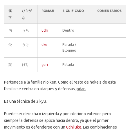
漢
ひらが
ROMAJI
SIGNIFICADO
COMENTARIOS
字
な
内
うち
uchi
Dentro
受
うけ
uke
Parada /
Bloqueo
蹴
げり
geri
Patada
Pertenece a la familia
nio ken
. Como el resto de hokeis de esta
familia se centra en ataques y defensas
jodan
.
Es una técnica de
3 kyu
.
Puede ser derecha o izquierda y por interior o exterior, pero
siempre la defensa se aplica hacia dentro, ya que el primer
movimiento es defenderse con un
uchi uke
. Las combinaciones