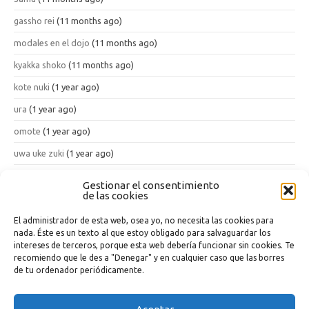
gassho rei
(11 months ago)
modales en el dojo
(11 months ago)
kyakka shoko
(11 months ago)
kote nuki
(1 year ago)
ura
(1 year ago)
omote
(1 year ago)
uwa uke zuki
(1 year ago)
han tenshin geri
(1 year ago)
Gestionar el consentimiento
de las cookies
kon ten ichi
(1 year ago)
El administrador de esta web, osea yo, no necesita las cookies para
nada. Éste es un texto al que estoy obligado para salvaguardar los
Sobre esta wiki
intereses de terceros, porque esta web debería funcionar sin cookies. Te
recomiendo que le des a "Denegar" y en cualquier caso que las borres
Qué es esto
de tu ordenador periódicamente.
Preguntas y Respuestas (FAQ)