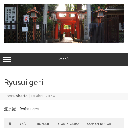
Saltar
al
contenido
Menú
Ryusui geri
por
Roberto
|
18 abril, 2024
流水蹴 – Ryūsui geri
漢
ひら
ROMAJI
SIGNIFICADO
COMENTARIOS