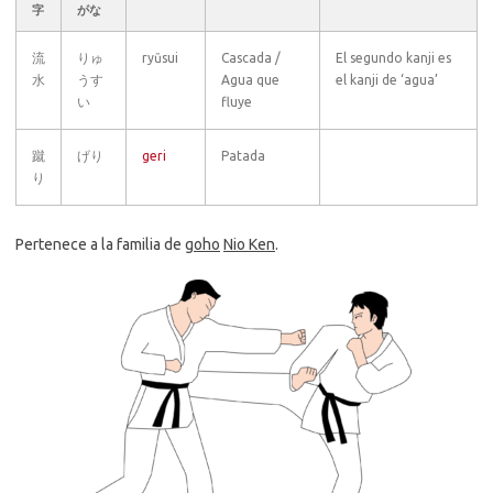
字
がな
流
りゅ
ryūsui
Cascada /
El segundo kanji es
水
うす
Agua que
el kanji de ‘agua’
い
fluye
蹴
げり
geri
Patada
り
Pertenece a la familia de
goho
Nio Ken
.