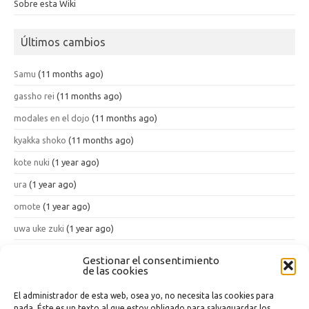
Sobre esta Wiki
Últimos cambios
Samu
(11 months ago)
gassho rei
(11 months ago)
modales en el dojo
(11 months ago)
kyakka shoko
(11 months ago)
kote nuki
(1 year ago)
ura
(1 year ago)
omote
(1 year ago)
uwa uke zuki
(1 year ago)
han tenshin geri
(1 year ago)
Gestionar el consentimiento
de las cookies
kon ten ichi
(1 year ago)
El administrador de esta web, osea yo, no necesita las cookies para
nada. Éste es un texto al que estoy obligado para salvaguardar los